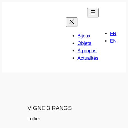
Aller
au
contenu
FR
Bijoux
EN
Objets
À propos
Actualités
VIGNE 3 RANGS
collier